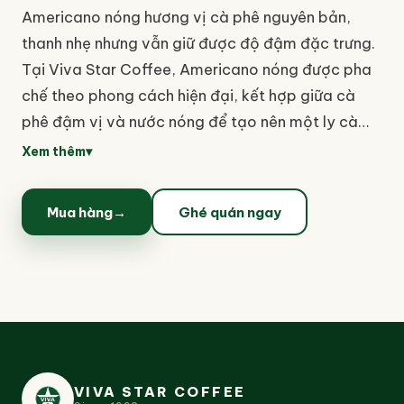
Americano nóng hương vị cà phê nguyên bản,
thanh nhẹ nhưng vẫn giữ được độ đậm đặc trưng.
Tại Viva Star Coffee, Americano nóng được pha
chế theo phong cách hiện đại, kết hợp giữa cà
phê đậm vị và nước nóng để tạo nên một ly cà
phê dễ uống, ít ngọt và phù hợp với nhiều thời
Xem thêm
▾
điểm trong ngày. Điểm nổi bật của Americano
nóng nằm ở sự đơn giản nhưng tinh tế. Khi thưởng
Mua hàng
→
Ghé quán ngay
thức, bạn có thể cảm nhận hương thơm cà phê
nhẹ nhàng, vị đắng vừa phải và hậu vị thanh sau
mỗi ngụm. Đây là món phù hợp với khách hàng
thích cà phê nóng nhưng không muốn vị quá gắt
hoặc quá béo như các dòng cà phê sữa.
Americano nóng thường được lựa chọn vào buổi
sáng, trong giờ làm việc hoặc những lúc cần một
VIVA STAR COFFEE