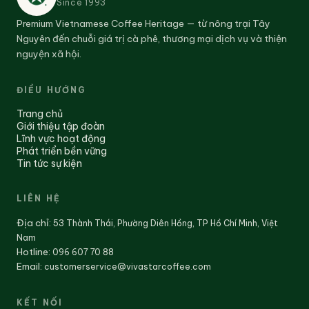
ly cà phê giúp tỉnh táo mà vẫn nhẹ nhàng. Món
Since
1993
này cũng phù hợp với khách hàng yêu thích phong
Premium Vietnamese Coffee Heritage — từ nông trại Tây
Nguyên đến chuỗi giá trị cà phê, thương mại dịch vụ và thiện
cách cà phê tối giản, không quá nhiều thành phần
nguyện xã hội.
pha trộn nhưng vẫn giữ được tinh thần đặc trưng
của cà phê. Nếu bạn đang tìm một ly cà phê nóng
ĐIỀU HƯỚNG
dễ uống, hương vị rõ ràng và phù hợp để thưởng
Trang chủ
thức hằng ngày, Americano nóng tại Viva Star
Giới thiệu tập đoàn
Lĩnh vực hoạt động
Coffee là một lựa chọn đáng thử.
Phát triển bền vững
Tin tức sự kiện
LIÊN HỆ
Địa chỉ
:
53 Thành Thái, Phường Diên Hồng, TP Hồ Chí Minh, Việt
Nam
Hotline:
096 607 70 88
Email:
customerservice@vivastarcoffee.com
KẾT NỐI