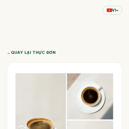
VI
←
QUAY LẠI THỰC ĐƠN