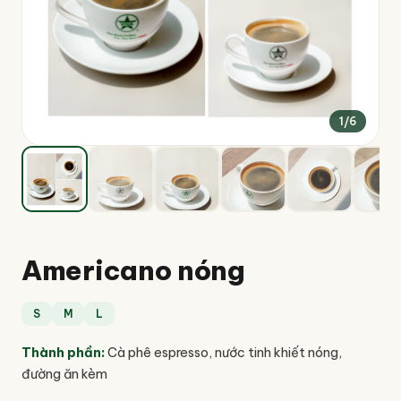
1
/
6
Americano nóng
S
M
L
Thành phần
:
Cà phê espresso, nước tinh khiết nóng,
đường ăn kèm