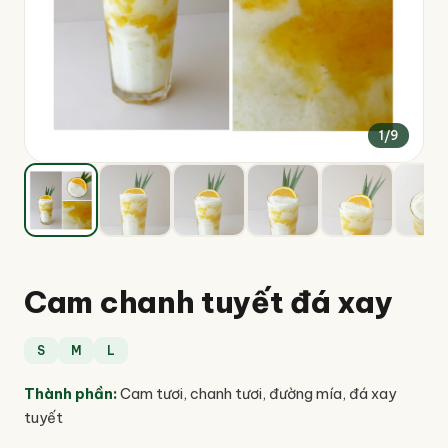
1
/
9
Cam chanh tuyết đá xay
S
M
L
Thành phần
:
Cam tươi, chanh tươi, đường mía, đá xay
tuyết