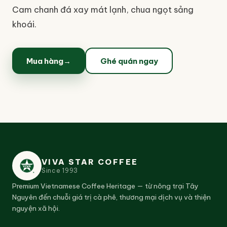
Cam chanh đá xay mát lạnh, chua ngọt sảng
khoái.
Mua hàng
→
Ghé quán ngay
VIVA STAR COFFEE
Since
1993
Premium Vietnamese Coffee Heritage — từ nông trại Tây
Nguyên đến chuỗi giá trị cà phê, thương mại dịch vụ và thiện
nguyện xã hội.