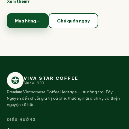
lên không khí mùa hè, phù hợp cho những ai yêu
Xem thêm
▾
thích hương vị nhiệt đới tươi mới và thư giãn.
Mua hàng
→
Ghé quán ngay
VIVA STAR COFFEE
Since
1993
Premium Vietnamese Coffee Heritage — từ nông trại Tây
Nguyên đến chuỗi giá trị cà phê, thương mại dịch vụ và thiện
nguyện xã hội.
ĐIỀU HƯỚNG