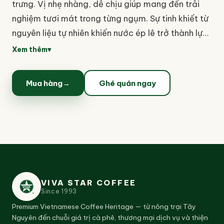
trưng. Vị nhẹ nhàng, dễ chịu giúp mang đến trải
nghiệm tươi mát trong từng ngụm. Sự tinh khiết từ
nguyên liệu tự nhiên khiến nước ép lê trở thành lựa
chọn thích hợp để giải khát và làm mới cơ thể mỗi
Xem thêm
▾
ngày.
Mua hàng
→
Ghé quán ngay
VIVA STAR COFFEE
Since
1993
Premium Vietnamese Coffee Heritage — từ nông trại Tây
Nguyên đến chuỗi giá trị cà phê, thương mại dịch vụ và thiện