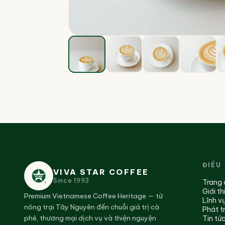
ĐIỀU
VIVA STAR COFFEE
Since
1993
Trang 
Giới t
Premium Vietnamese Coffee Heritage — từ
Lĩnh v
nông trại Tây Nguyên đến chuỗi giá trị cà
Phát t
phê, thương mại dịch vụ và thiện nguyện
Tin tức