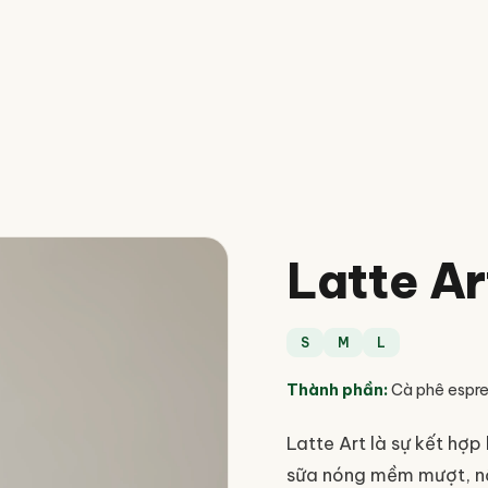
Latte Ar
S
M
L
Thành phần
:
Cà phê espre
Latte Art là sự kết hợ
sữa nóng mềm mượt, nổi