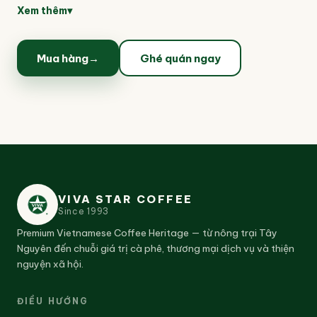
phù hợp với những ai yêu thích phong cách sống
Xem thêm
▾
hiện đại nhưng vẫn trân trọng nghệ thuật thưởng
trà truyền thống.
Mua hàng
→
Ghé quán ngay
VIVA STAR COFFEE
Since
1993
Premium Vietnamese Coffee Heritage — từ nông trại Tây
Nguyên đến chuỗi giá trị cà phê, thương mại dịch vụ và thiện
nguyện xã hội.
ĐIỀU HƯỚNG