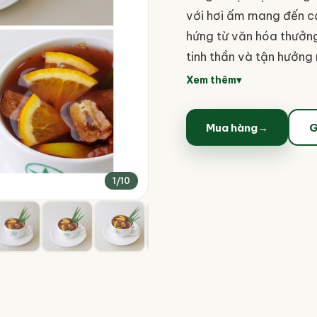
với hơi ấm mang đến cả
hứng từ văn hóa thưởn
tinh thần và tận hưởng
ngày.
Xem thêm
▾
Mua hàng
→
G
1
/
10