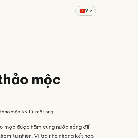
VI
 thảo mộc
 thảo mộc, kỷ tử, mật ong
hảo mộc được hãm cùng nước nóng để
thơm tự nhiên. Vị trà nhẹ nhàng kết hợp