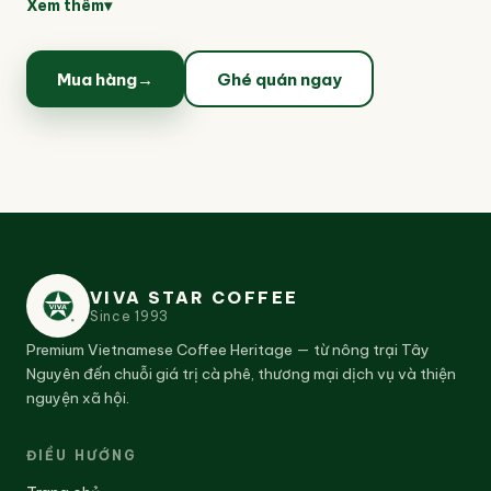
của trà cùng sự tươi mới của trái cây, thích hợp
Xem thêm
▾
để giải khát mỗi ngày.
Mua hàng
→
Ghé quán ngay
VIVA STAR COFFEE
Since
1993
Premium Vietnamese Coffee Heritage — từ nông trại Tây
Nguyên đến chuỗi giá trị cà phê, thương mại dịch vụ và thiện
nguyện xã hội.
ĐIỀU HƯỚNG