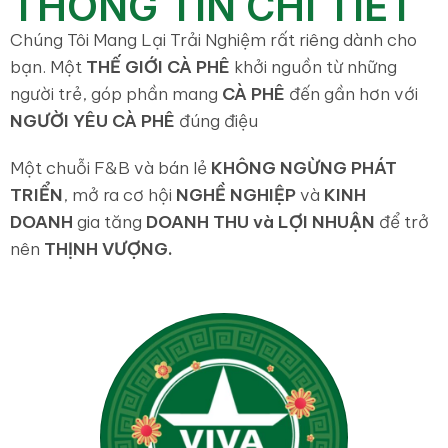
THÔNG TIN CHI TIẾT
Chúng Tôi Mang Lại Trải Nghiệm rất riêng dành cho
bạn. Một
THẾ GIỚI CÀ PHÊ
khởi nguồn từ những
người trẻ, góp phần mang
CÀ PHÊ
đến gần hơn với
NGƯỜI YÊU CÀ PHÊ
đúng điệu
Một chuỗi F&B và bán lẻ
KHÔNG NGỪNG PHÁT
TRIỂN
, mở ra cơ hội
NGHỀ NGHIỆP
và
KINH
DOANH
gia tăng
DOANH THU và LỢI NHUẬN
để trở
nên
THỊNH VƯỢNG.